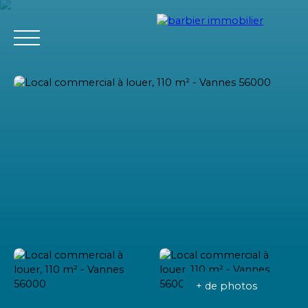
Accueil
Acheter
Louer
Vendre
L'agence Barbier Imm
Estimation
+ de photos