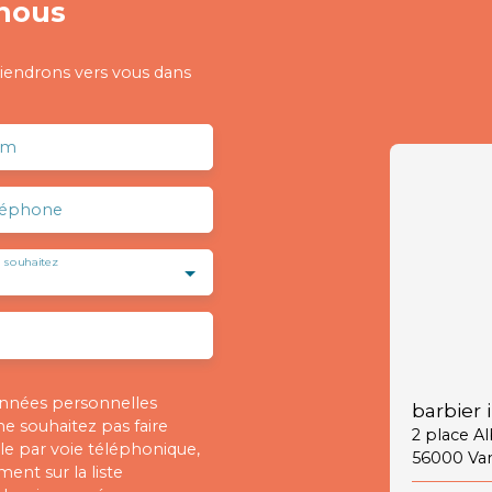
nous
viendrons vers vous dans
om
léphone
 souhaitez
onnées personnelles
barbier 
 souhaitez pas faire
2 place A
e par voie téléphonique,
56000 Va
ent sur la liste