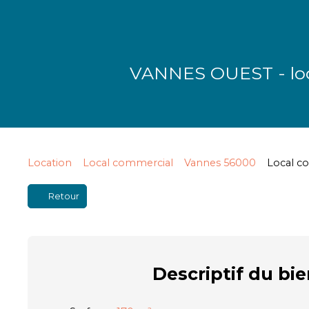
VANNES OUEST - loc
Location
Local commercial
Vannes 56000
Local c
Retour
Descriptif
du bie