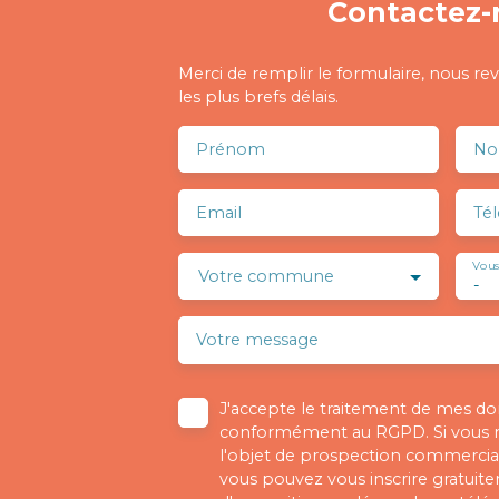
Contactez-
Merci de remplir le formulaire, nous re
les plus brefs délais.
Prénom
N
Email
Té
Vous
Votre commune
-
Votre message
J'accepte le traitement de mes d
conformément au RGPD. Si vous ne
l'objet de prospection commercial
vous pouvez vous inscrire gratuitem