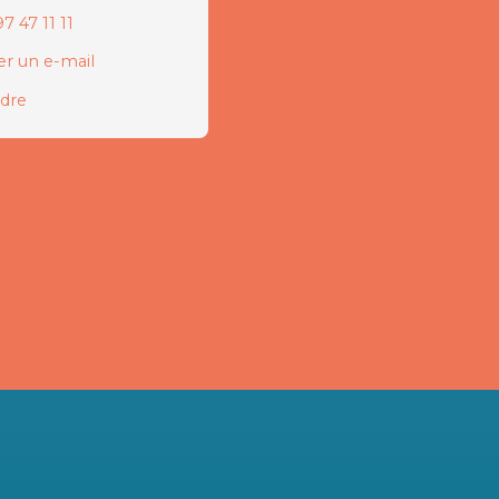
7 47 11 11
r un e-mail
ndre