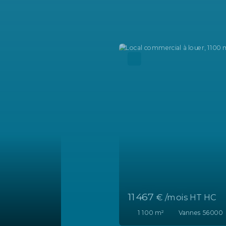
2 880
€ /mois HT HC
242
m²
Vannes 5600