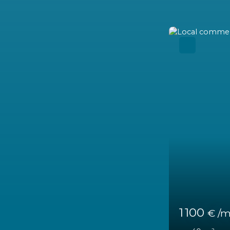
11 467
€