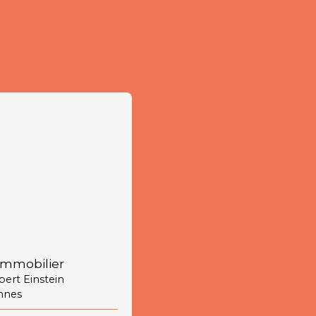
immobilier
lbert Einstein
nnes