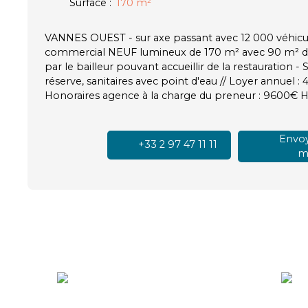
Surface
:
170
m²
VANNES OUEST - sur axe passant avec 12 000 véhicule
commercial NEUF lumineux de 170 m² avec 90 m² d
par le bailleur pouvant accueillir de la restauration -
réserve, sanitaires avec point d'eau // Loyer annuel :
Honoraires agence à la charge du preneur : 9600€ H
Envoy
+33 2 97 47 11 11
ma