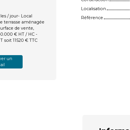
Localisation
s / jour- Local
Référence
e terrasse aménagée
 Surface de vente,
 40.000 € HT / HC -
T soit 11520 € TTC
er un
il