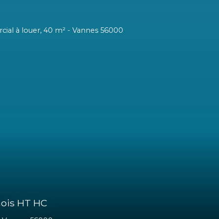
 /mois HT HC