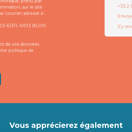
phonique, prévu par
+33 2 9
ommation, sur le site
r courrier adressé à :
Envoye
 CS 61311, 41013 BLOIS
S'y re
ment de vos données
otre
politique de
Vous apprécierez
également