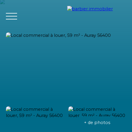
Accueil
Acheter
Louer
Vendre
L'agence Barbier Imm
Estimation
+ de photos