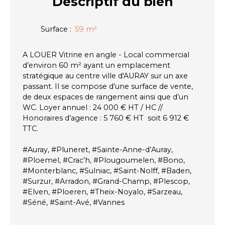
Descriptif
du bien
Surface
:
59
m²
A LOUER Vitrine en angle - Local commercial
d’environ 60 m² ayant un emplacement
stratégique au centre ville d'AURAY sur un axe
passant. Il se compose d’une surface de vente,
de deux espaces de rangement ainsi que d’un
WC. Loyer annuel : 24 000 € HT / HC //
Honoraires d’agence : 5 760 € HT soit 6 912 €
TTC.
#Auray, #Pluneret, #Sainte-Anne-d’Auray,
#Ploemel, #Crac’h, #Plougoumelen, #Bono,
#Monterblanc, #Sulniac, #Saint-Nolff, #Baden,
#Surzur, #Arradon, #Grand-Champ, #Plescop,
#Elven, #Ploeren, #Theix-Noyalo, #Sarzeau,
#Séné, #Saint-Avé, #Vannes