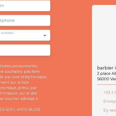
om
léphone
 souhaitez
onnées personnelles
barbier 
 souhaitez pas faire
2 place A
e par voie téléphonique,
56000 Va
ent sur la liste
phonique, prévu par
+33 2 9
ommation, sur le site
r courrier adressé à :
Envoye
 CS 61311, 41013 BLOIS
S'y re