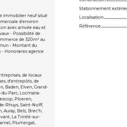
Stationnement extérie
immobilier neuf situé
Localisation
merciale d'environ
Référence
ton avec arrivée eau et
vaux - Possibilité de
 commerce de 320m² au
mmun - Montant du
s - Honoraires agence
ntreprises, de locaux
es, d'entrepôts, de
n, Baden, Elven, Grand-
r-du-Parc, Locmaria-
escop, Ploeren,
e-Rhuys, Saint-Nolff,
, Auray, Belz, Brec’h,
vant, La Trinité-sur-
rnel, Plumergat,