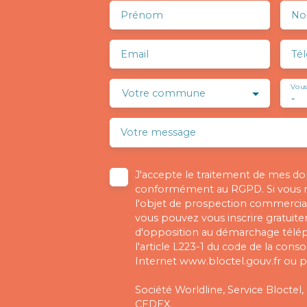
Prénom
N
Email
Té
Vous
Votre commune
-
Votre message
J'accepte le traitement de mes d
conformément au RGPD. Si vous ne
l'objet de prospection commercial
vous pouvez vous inscrire gratuitem
d'opposition au démarchage télé
l'article L223-1 du code de la cons
Internet www.bloctel.gouv.fr ou pa
Société Worldline, Service Bloctel,
CEDEX.