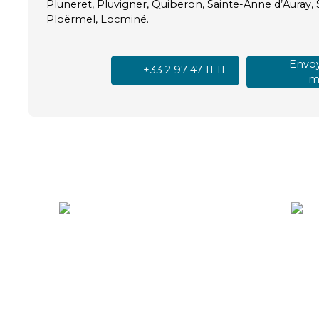
Pluneret, Pluvigner, Quiberon, Sainte-Anne d’Auray, S
Ploërmel, Locminé.
Envoy
+33 2 97 47 11 11
ma