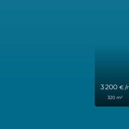
1 100
€ /m
40
m²