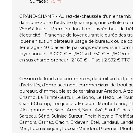
Surface
:
75
m²
GRAND-CHAMP - Au rez-de-chaussée d'un ensemble 
dans une zone d'activité dynamique, une cellule com
75m² à louer - Première location - Livrée brut de bé
électricité - Franchise de loyer durant la durée des tra
louer en sus un plateau à usage de bureaux ou de
1er étage - 40 places de parkings extérieurs en co
loyer annuel : 9 000 € HT/HC soit 750 € HT/HC /moi
en sus charge preneur : 2 160 € HT soit 2 592 € TTC.
Cession de fonds de commerces, de droit au bail, d'e
d'activités, d'emplacement commerciaux, de boutiqu
bureaux, d'immeuble et de terrains sur Arradon, Arzo
Champ, La Trinité-Surzur, Le Bono, Le Hézo, Le Tou
Grand-Champ, Locqueltas, Meucon, Monterblanc, Pl
Plougoumelen, Saint-Armel, Saint-Avé, Saint-Gildas-d
Sarzeau, Séné, Sulniac, Surzur, Theix-Noyalo, Treffléan
Camors, Carnac, Crac’h, Erdeven, Etel, Landaul, Landé
Mer, Locmariaquer, Locoal-Mendon, Ploemel, Plouha