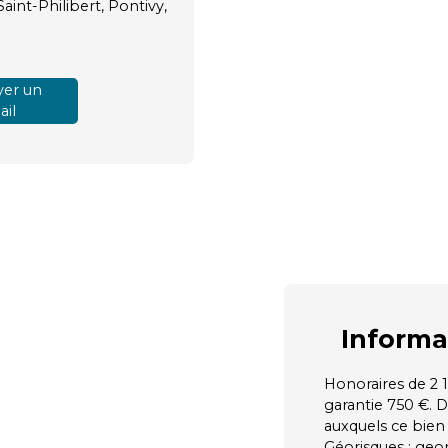
aint-Philibert, Pontivy,
er un
il
Informa
Honoraires de 2 
garantie 750 €. D
auxquels ce bien 
Géorisques : geor