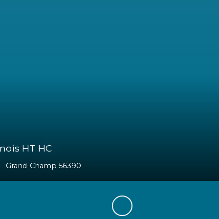
ois HT HC
Vannes 56000