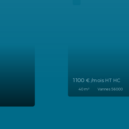
880
€ /mois HT HC
71
m²
Auray 56400