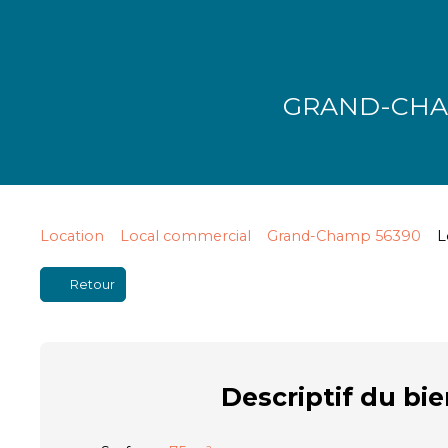
GRAND-CHAMP
Location
Local commercial
Grand-Champ 56390
L
Retour
Descriptif
du bie