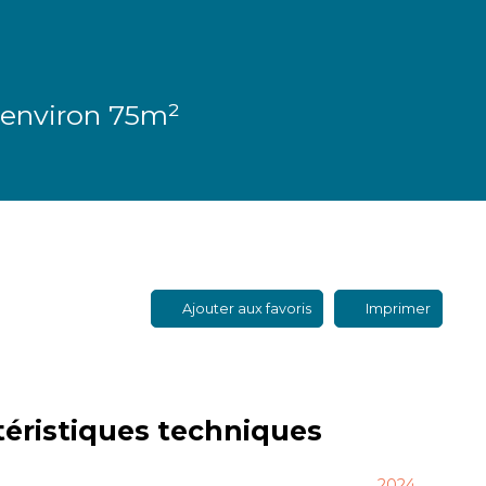
environ 75m²
Ajouter aux favoris
Imprimer
téristiques
techniques
2024