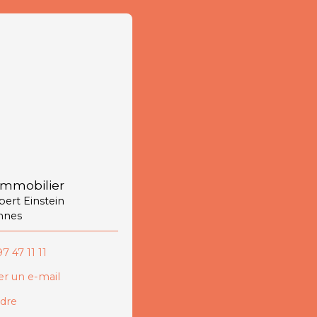
immobilier
lbert Einstein
nnes
7 47 11 11
r un e-mail
ndre