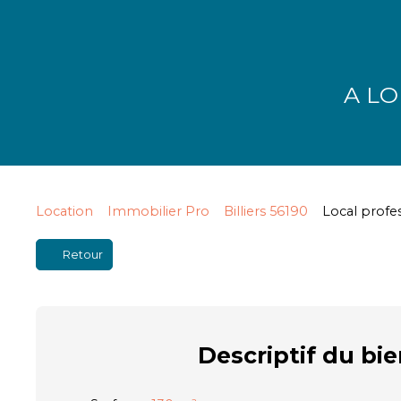
A LO
Location
Immobilier Pro
Billiers 56190
Local profes
Retour
Descriptif
du bie