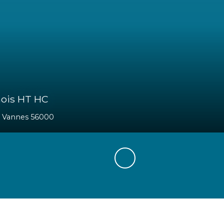
880
€
71
m