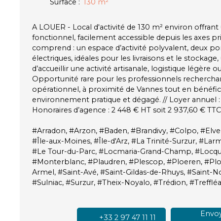
Surface
:
130
m²
A LOUER - Local d'activité de 130 m² environ offra
fonctionnel, facilement accessible depuis les axes pr
comprend : un espace d’activité polyvalent, deux po
électriques, idéales pour les livraisons et le stocka
d’accueillir une activité artisanale, logistique légère o
Opportunité rare pour les professionnels recherchan
opérationnel, à proximité de Vannes tout en bénéfic
environnement pratique et dégagé. // Loyer annuel : 
Honoraires d’agence : 2 448 € HT soit 2 937,60 € TTC
#Arradon, #Arzon, #Baden, #Brandivy, #Colpo, #El
#Île-aux-Moines, #Île-d'Arz, #La Trinité-Surzur, #La
#Le Tour-du-Parc, #Locmaria-Grand-Champ, #Locqu
#Monterblanc, #Plaudren, #Plescop, #Ploeren, #Pl
Armel, #Saint-Avé, #Saint-Gildas-de-Rhuys, #Saint-No
#Sulniac, #Surzur, #Theix-Noyalo, #Trédion, #Treffl
Envoy
+33 2 97 47 11 11