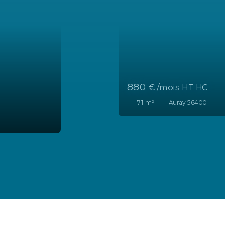
 /mois HT HC
²
Auray 56400