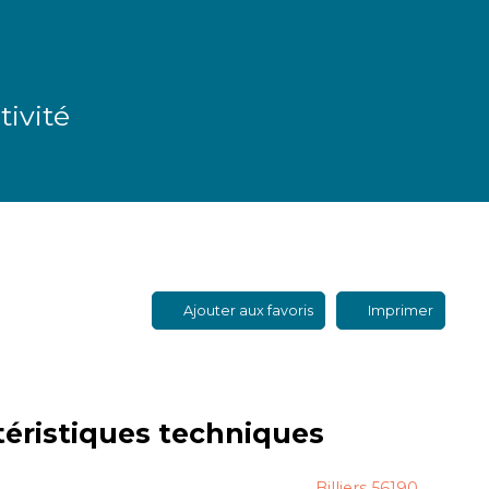
ivité
Ajouter aux favoris
Imprimer
téristiques
techniques
Billiers 56190