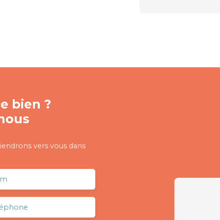
e bien ?
nous
viendrons vers vous dans
om
léphone