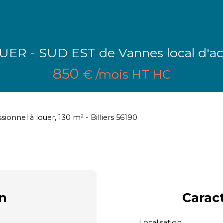
UER - SUD EST de Vannes local d'act
850
€ /mois HT HC
sionnel à louer, 130 m² - Billiers 56190
n
Carac
Localisation