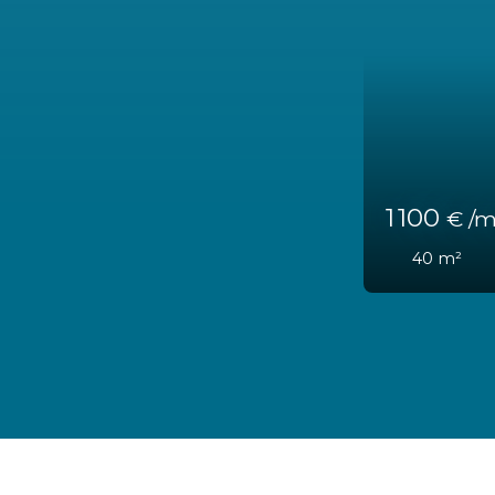
1 100
€ /mois HT HC
40
m²
Vannes 56000