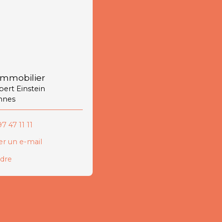
immobilier
lbert Einstein
nnes
7 47 11 11
r un e-mail
ndre