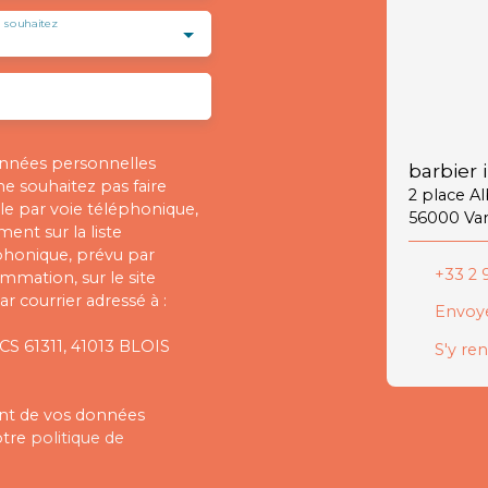
 souhaitez
onnées personnelles
barbier 
 souhaitez pas faire
2 place A
e par voie téléphonique,
56000 Va
ent sur la liste
phonique, prévu par
+33 2 9
ommation, sur le site
r courrier adressé à :
Envoye
 CS 61311, 41013 BLOIS
S'y re
ment de vos données
otre
politique de