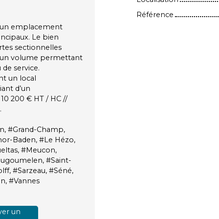
Référence
nt un emplacement
incipaux. Le bien
rtes sectionnelles
ge, un volume permettant
u de service.
t un local
iant d’un
10 200 € HT / HC //
.
ven, #Grand-Champ,
rmor-Baden, #Le Hézo,
eltas, #Meucon,
ougoumelen, #Saint-
lff, #Sarzeau, #Séné,
éan, #Vannes
er un