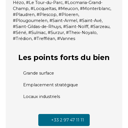
Hézo, #Le Tour-du-Parc, #Locmaria-Grand-
Champ, #Locqueltas, #Meucon, #Monterblanc,
#Plaudren, #Plescop, #Ploeren,
#Plougoumelen, #Saint-Armel, #Saint-Avé,
#Saint-Gildas-de-Rhuys, #Saint-Nolff, #Sarzeau,
#Séné, #Sulniac, #Surzur, #Theix-Noyalo,
#Trédion, #Treffléan, #Vannes
Les points forts
du bien
Grande surface
Emplacement stratégique
Locaux industriels
+33 2 97 47 11 11