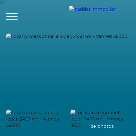
Accueil
Acheter
Louer
Vendre
L'agence Barbier Imm
Estimation
+ de photos