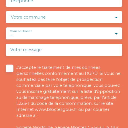
Téléphone
Votre commune
Vous souhaitez
-
Votre message
J'accepte le traitement de mes données
personnelles conformément au RGPD. Si vous ne
souhaitez pas faire l'objet de prospection
commerciale par voie téléphonique, vous pouvez
vous inscrire gratuitement sur la liste d'opposition
au démarchage téléphonique, prévu par l'article
L223-1 du code de la consommation, sur le site
Internet www.bloctel.gouv.fr ou par courrier
adressé à :
Société Worldline, Service Bloctel, CS 61311, 41013