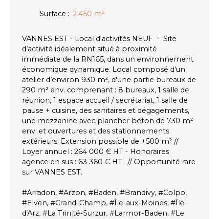
Surface
:
2 450
m²
VANNES EST - Local d'activités NEUF - Site
d’activité idéalement situé à proximité
immédiate de la RN165, dans un environnement
économique dynamique. Local composé d'un
atelier d’environ 930 m², d'une partie bureaux de
290 m² env. comprenant : 8 bureaux, 1 salle de
réunion, 1 espace accueil / secrétariat, 1 salle de
pause + cuisine, des sanitaires et dégagements,
une mezzanine avec plancher béton de 730 m²
env. et ouvertures et des stationnements
extérieurs. Extension possible de +500 m² //
Loyer annuel : 264 000 € HT - Honoraires
agence en sus : 63 360 € HT . // Opportunité rare
sur VANNES EST.
#Arradon, #Arzon, #Baden, #Brandivy, #Colpo,
#Elven, #Grand-Champ, #Île-aux-Moines, #Île-
d'Arz, #La Trinité-Surzur, #Larmor-Baden, #Le