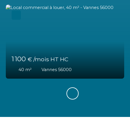
1 100
€ /mois HT HC
40
m²
Vannes 56000