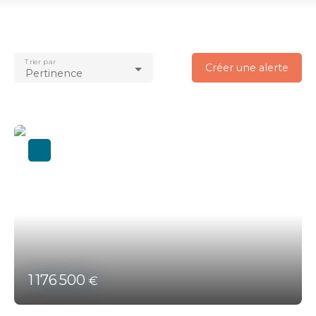
Vente
Type de bien
Immeuble
Trier par
Localisation
Créer une alerte
Pertinence
Auray (56400)
Budget max (€)
Surface min (m²)
Rechercher
1 176 500
€