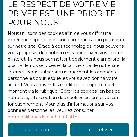
LE RESPECT DE VOTRE VIE
Informations
PRIVÉE EST UNE PRIORITÉ
Nos honoraires
POUR NOUS
Mentions légales
Nous utilisons des cookies afin de vous offrir une
Politique de confidentialité
expérience optimale et une communication pertinente
Plan du site
sur notre site. Grace à ces technologies, nous pouvons
vous proposer du contenu en rapport avec vos centres
Gérer les cookies
d'intérêt. Ils nous permettent également d'améliorer la
Propulsé par
qualité de nos services et la convivialité de notre site
internet. Nous utiliserons uniquement les données
personnelles pour lesquelles vous avez donné votre
accord. Vous pouvez les modifier à n'importe quel
moment via la rubrique ″Gérer les cookies″ en bas de
notre site, à l'exception des cookies essentiels à son
+33 2 97 47 11 11
fonctionnement. Pour plus d'informations sur vos
données personnelles, veuillez consulter
notre politique de confidentialité
.
2 place Albert Einstein
Tout accepter
Tout refuser
56000 Vannes