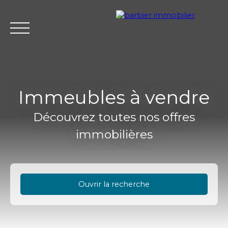
Immeubles à vendre
Découvrez toutes nos offres
Accueil
Acheter
Louer
Vendre
L'agence Barbier Imm
immobilières
Estimation
Ouvrir la recherche
Type d'offre