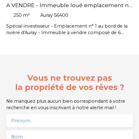
A VENDRE - Immeuble loué emplacement n°
1 - AURAY (56)
250
m²
Auray 56400
Spécial investisseur - Emplacement n° 1 au bord de la
rivière d'Auray - Immeuble à vendre composé de 6
appartements loués d'environ 30m² chacun. Ils sont
dotés d'un espace kitchenette avec plaque vitro, hotte,
2 meubles haut / Salle de bain avec WC. Loyer annuel
58 680€. Prix de vente 1. 100. 000€ net vendeur.
honoraires agence en sus 63. 750€ HT.
Vous ne trouvez pas
la propriété de vos rêves ?
Ne manquez plus aucun bien correspondant à votre
recherche en vous inscrivant à notre alerte mail !
Prénom
Nom