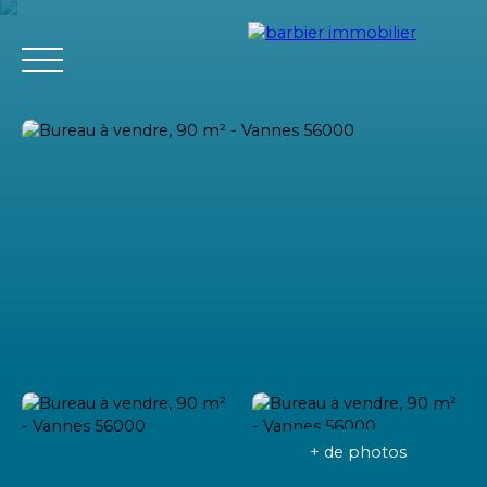
Accueil
Acheter
Louer
Vendre
L'agence Barbier Imm
Estimation
+ de photos