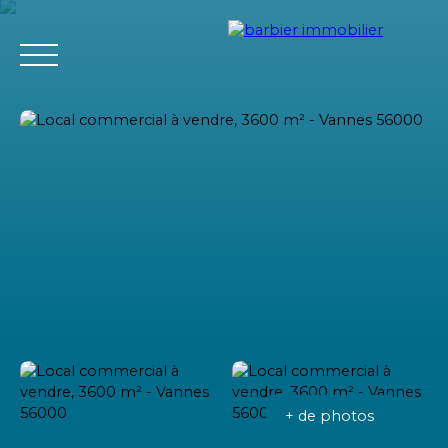
Accueil
Acheter
Louer
Vendre
L'agence Barbier Imm
Estimation
+ de photos