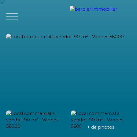
Accueil
Acheter
Louer
Vendre
L'agence Barbier Imm
Estimation
+ de photos