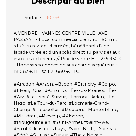
Descriptif
du bien
Surface
:
90
m²
A VENDRE - VANNES CENTRE VILLE , AXE
PASSANT - Local commercial d’environ 90 m²,
situé en rez-de-chaussée, bénéficiant d’une
façade vitrée et d’un accès direct au parvis et aux
espaces extérieurs. // Prix de vente HT : 225 950 €
- Honoraires agence en sus charge acquéreur :
18 067 € HT soit 21 680 € TTC.
#Arradon, #Arzon, #Baden, #Brandivy, #Colpo,
#Elven, #Grand-Champ, #Île-aux-Moines, #Île-
d'Arz, #La Trinité-Surzur, #Larmor-Baden, #Le
Hézo, #Le Tour-du-Parc, #Locmaria-Grand-
Champ, #Locqueltas, #Meucon, #Monterblanc,
#Plaudren, #Plescop, #Ploeren,
#Plougoumelen, #Saint-Armel, #Saint-Avé,
#Saint-Gildas-de-Rhuys, #Saint-Nolff, #Sarzeau,
#Séné, #Sulniac, #Surzur, #Theix-Noyalo,