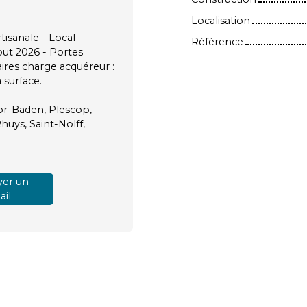
Localisation
isanale - Local
Référence
but 2026 - Portes
aires charge acquéreur :
 surface.
or-Baden, Plescop,
uys, Saint-Nolff,
er un
il