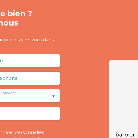
e bien ?
nous
viendrons vers vous dans
om
léphone
 souhaitez
onnées personnelles
barbier 