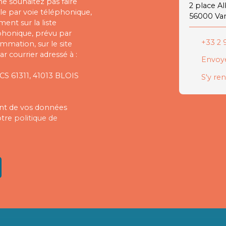
 souhaitez pas faire
2 place A
e par voie téléphonique,
56000 Va
ent sur la liste
phonique, prévu par
+33 2 9
ommation, sur le site
r courrier adressé à :
Envoye
 CS 61311, 41013 BLOIS
S'y re
ment de vos données
otre
politique de