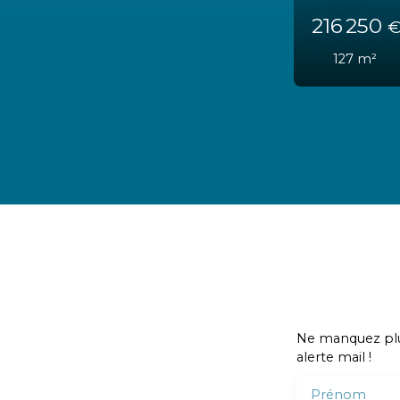
210 9
140
m
Ne manquez plus
alerte mail !
Prénom