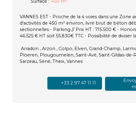
Surface
:
450
m²
VANNES EST - Proche de la 4 voies dans une Zone art
d'activités de 450 m² environ, livré brut de béton dé
sectionnelles - Parking // Prix HT : 715.500 € - Honor
46.525 € HT soit 55.830€ TTC - Possibilité de diviser la
Arradon , Arzon , Colpo, Elven, Grand-Champ, Larm
Ploeren, Plougoumelen, Saint-Avé, Saint-Gildas-de-Rh
Sarzeau, Séné, Theix, Vannes
Envoy
+33 2 97 47 11 11
ma