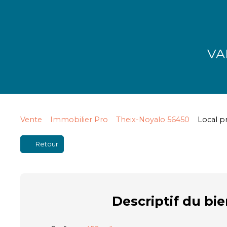
VA
Vente
Immobilier Pro
Theix-Noyalo 56450
Local p
Retour
Descriptif
du bie