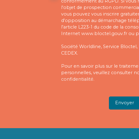
conformément au RGPD. Si vous ne
l'objet de prospection commercial
vous pouvez vous inscrire gratuitem
d'opposition au démarchage télé
l'article L223-1 du code de la cons
Internet www.bloctel.gouv.fr ou pa
Société Worldline, Service Bloctel,
CEDEX.
Pour en savoir plus sur le traite
personnelles, veuillez consulter n
confidentialité
.
Envoyer