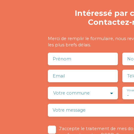
Intéressé par c
Contactez-
Merci de remplir le formulaire, nous re
les plus brefs délais.
Prénom
N
Email
Té
Vous
Votre commune
-
Votre message
J'accepte le traitement de mes d