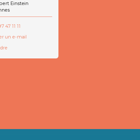
lbert Einstein
nnes
7 47 11 11
r un e-mail
ndre