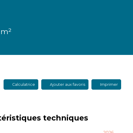
 m²
Calculatrice
Ajouter aux favoris
Imprimer
téristiques
techniques
2026